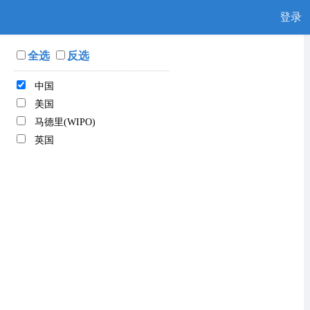
登录
全选
反选
中国
美国
马德里(WIPO)
英国