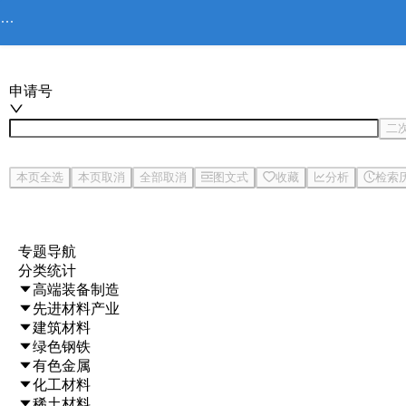
申请号
二
本页全选
本页取消
全部取消
图文式
收藏
分析
检索
专题导航
分类统计
高端装备制造
先进材料产业
建筑材料
绿色钢铁
有色金属
化工材料
稀土材料