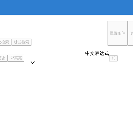
韶关市知识产权信息公共服务平台
v3.0.1
浏览器支持：谷歌 ，火狐 ，safari ，360极速 等浏览器
重置条件
次检索
过滤检索
中文表达式
历史
高亮