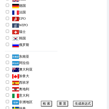
德国
法国
EPO
WIPO
瑞士
韩国
俄罗斯
东南亚
阿拉伯
澳大利亚
加拿大
西班牙
奥地利
意大利
非洲地区
检 索
重 置
生成表达式
瑞典