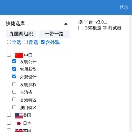
登录
韶关市知识产权信息公共服务平台
v3.0.1
快捷选库：
浏览器支持：谷歌 ，火狐 ，safari ，360极速 等浏览器
九国两组织
一带一路
全选
反选
含外观
中国
发明公开
实用新型
外观设计
发明授权
台湾省
香港特区
澳门特区
美国
日本
英国